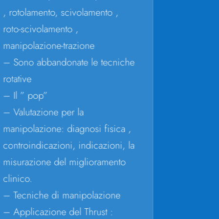
Laurea
, rotolamento, scivolamento ,
Social
Dottor
roto-scivolamento ,
Zarag
manipolazione-trazione
Profess
– Sono abbandonate le tecniche
Univer
rotative
1988
Diretto
– Il ” pop”
in Fisi
– Valutazione per la
di Zar
manipolazione: diagnosi fisica ,
Master
Ortop
controindicazioni, indicazioni, la
Public
misurazione del miglioramento
e inte
clinico.
Relato
nazion
– Tecniche di manipolazione
dr Si
– Applicazione del Thrust :
Rappre