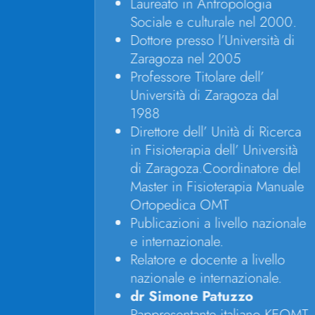
Laureato in Antropologia
nto ,
Sociale e culturale nel 2000.
Dottore presso l’Università di
Zaragoza nel 2005
Professore Titolare dell’
tecniche
Università di Zaragoza dal
1988
Direttore dell’ Unità di Ricerca
in Fisioterapia dell’ Università
di Zaragoza.Coordinatore del
fisica ,
Master in Fisioterapia Manuale
Ortopedica OMT
zioni, la
Publicazioni a livello nazionale
amento
e internazionale.
Relatore e docente a livello
nazionale e internazionale.
zione
dr Simone Patuzzo
t :
Rappresentante italiano KEOMT