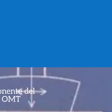
onente del
th OMT