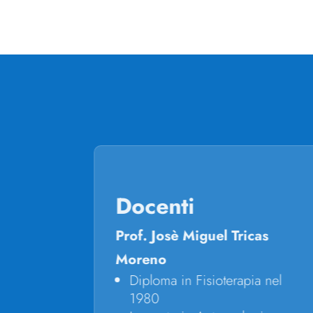
Docenti
mento –
Prof. Josè Miguel Tricas
riposo
Moreno
Diploma in Fisioterapia nel
no di
1980
 rotazione