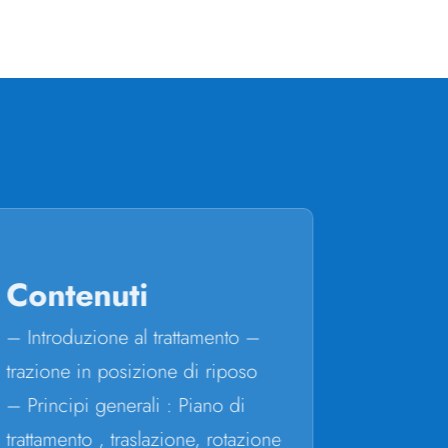
Contenuti
Doce
– Introduzione al trattamento –
Prof. Jo
trazione in posizione di riposo
Moreno
Diplom
– Principi generali : Piano di
1980
trattamento , traslazione, rotazione