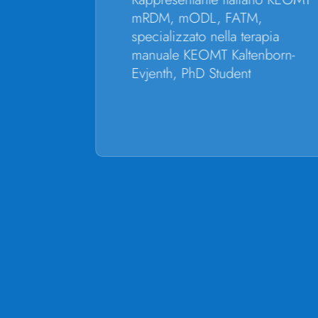
riata,
mRDM, mODL, FATM,
specializzato nella terapia
colazione
manuale KEOMT Kaltenborn-
tuale,
Evjenth, PhD Student
ione
one
o in
iezza, la
ione e la
mento
olative
ne, tipi